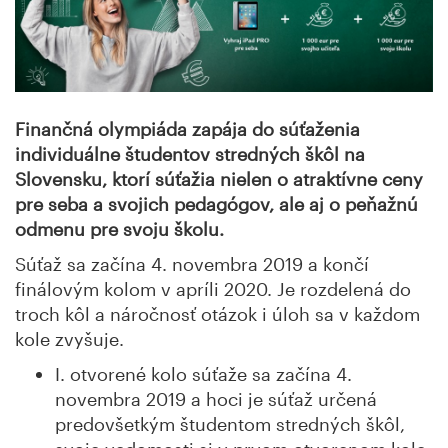
Finančná olympiáda zapája do súťaženia
individuálne študentov stredných škôl na
Slovensku, ktorí
súťažia nielen o atraktívne ceny
pre seba a svojich pedagógov, ale aj o peňažnú
odmenu pre svoju školu.
Súťaž sa začína 4. novembra 2019 a končí
finálovým kolom v apríli 2020. Je rozdelená do
troch kôl a náročnosť otázok i úloh sa v každom
kole zvyšuje.
I. otvorené kolo súťaže sa začína 4.
novembra 2019 a hoci je súťaž určená
predovšetkým študentom stredných škôl,