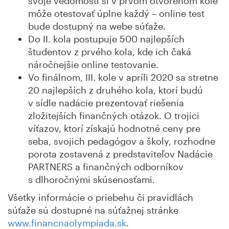
svoje vedomosti si v prvom otvorenom kole
môže otestovať úplne každý – online test
bude dostupný na webe súťaže.
Do II. kola postupuje 500 najlepších
študentov z prvého kola, kde ich čaká
náročnejšie online testovanie.
Vo finálnom, III. kole v apríli 2020 sa stretne
20 najlepších z druhého kola, ktorí budú
v sídle nadácie prezentovať riešenia
zložitejších finančných otázok. O trojici
víťazov, ktorí získajú hodnotné ceny pre
seba, svojich pedagógov a školy, rozhodne
porota zostavená z predstaviteľov Nadácie
PARTNERS a finančných odborníkov
s dlhoročnými skúsenosťami.
Všetky informácie o priebehu či pravidlách
súťaže sú dostupné na súťažnej stránke
www.financnaolympiada.sk
.