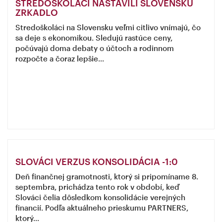
STREDOŠKOLÁCI NASTAVILI SLOVENSKU
ZRKADLO
Stredoškoláci na Slovensku veľmi citlivo vnímajú, čo
sa deje s ekonomikou. Sledujú rastúce ceny,
počúvajú doma debaty o účtoch a rodinnom
rozpočte a čoraz lepšie...
SLOVÁCI VERZUS KONSOLIDÁCIA -1:0
Deň finančnej gramotnosti, ktorý si pripomíname 8.
septembra, prichádza tento rok v období, keď
Slováci čelia dôsledkom konsolidácie verejných
financií. Podľa aktuálneho prieskumu PARTNERS,
ktorý...