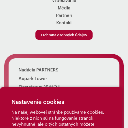
Vzdelávanie
Média
Partneri
Kontakt
Ochrana osobných údajov
Nadácia PARTNERS
Aupark Tower
Einsteinova 3541/24
851 01 Bratislava
Nastavenie cookies
info@nadaciapartners.sk
Na našej webovej stránke používame cookies.
tel.: +421 917 659 111
Niektoré z nich sú na fungovanie stránok
fax: 02/6280 2706
nevyhnutné, ale o tých ostatných môžete