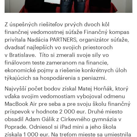
Z úspešných riešiteľov prvých dvoch kôl
finančnej vedomostnej súťaže Finančný kompas
privítala Nadácia PARTNERS, organizátor súťaže,
dvadsať najlepších vo svojich priestoroch
v Bratislave. Títo si zmerali svoje sily vo
finálovom teste zameranom na financie,
ekonomické pojmy a riešenie konkrétnych úloh
týkajúcich sa hospodárenia s peniazmi.
Najvyšší počet bodov získal Matej Horňák, ktorý
vďaka svojim vedomostiam vybojoval odmenu
MacBook Air pre seba a pre svoju školu finančný
príspevok v hodnote 2 000 eur. Druhé miesto
obsadil Adam Gálik z Cirkevného gymnázia v
Poprade. Odniesol si iPad mini a jeho škola
získala 1 000 eur. Na treťom mieste sa umiestnila