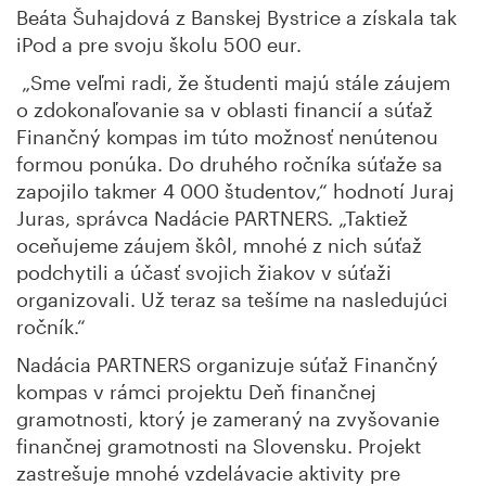
Beáta Šuhajdová z Banskej Bystrice a získala tak
iPod a pre svoju školu 500 eur.
„Sme veľmi radi, že študenti majú stále záujem
o zdokonaľovanie sa v oblasti financií a súťaž
Finančný kompas im túto možnosť nenútenou
formou ponúka. Do druhého ročníka súťaže sa
zapojilo takmer 4 000 študentov,“ hodnotí Juraj
Juras, správca Nadácie PARTNERS. „Taktiež
oceňujeme záujem škôl, mnohé z nich súťaž
podchytili a účasť svojich žiakov v súťaži
organizovali. Už teraz sa tešíme na nasledujúci
ročník.“
Nadácia PARTNERS organizuje súťaž Finančný
kompas v rámci projektu Deň finančnej
gramotnosti, ktorý je zameraný na zvyšovanie
finančnej gramotnosti na Slovensku. Projekt
zastrešuje mnohé vzdelávacie aktivity pre