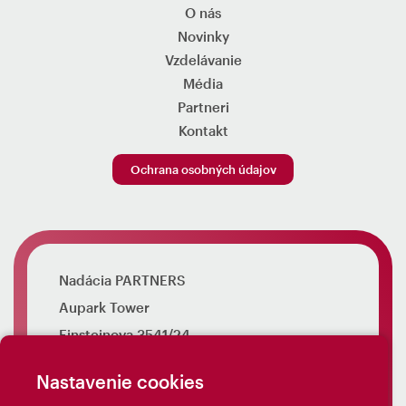
O nás
Novinky
Vzdelávanie
Média
Partneri
Kontakt
Ochrana osobných údajov
Nadácia PARTNERS
Aupark Tower
Einsteinova 3541/24
851 01 Bratislava
Nastavenie cookies
info@nadaciapartners.sk